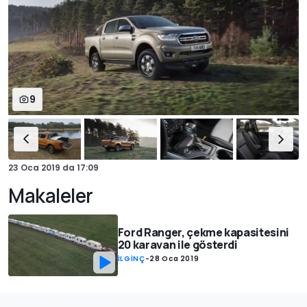
9
23 Oca 2019
da
17:09
Makaleler
Ford Ranger, çekme kapasitesini
20 karavan ile gösterdi
İLGİNÇ
-
28 Oca 2019