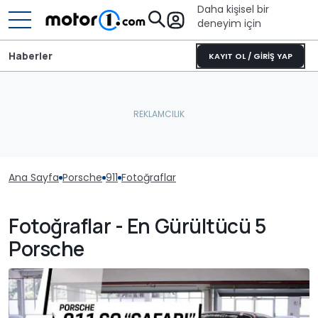
Daha kişisel bir
deneyim için
Haberler
KAYIT OL / GİRİŞ YAP
Ana Sayfa
Porsche
911
Fotoğraflar
Fotoğraflar - En Gürültücü 5
Porsche