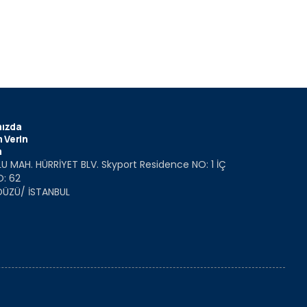
ızda
 Verin
m
U MAH. HÜRRİYET BLV. Skyport Residence NO: 1 İÇ
O: 62
DÜZÜ/ İSTANBUL