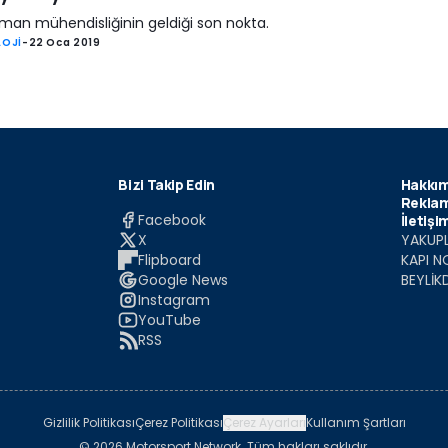
lman mühendisliğinin geldiği son nokta.
LOJİ
-
22 Oca 2019
Bizi Takip Edin
Hakkım
Reklam
Facebook
İletişi
X
YAKUPL
Flipboard
KAPI N
Google News
BEYLİK
Instagram
YouTube
RSS
Gizlilik Politikası
Çerez Politikası
Çerez Ayarları
Kullanım Şartları
© 2026 Motorsport Network. Tüm hakları saklıdır.