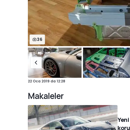
36
22 Oca 2019
da
12:28
Makaleler
Yeni
koru