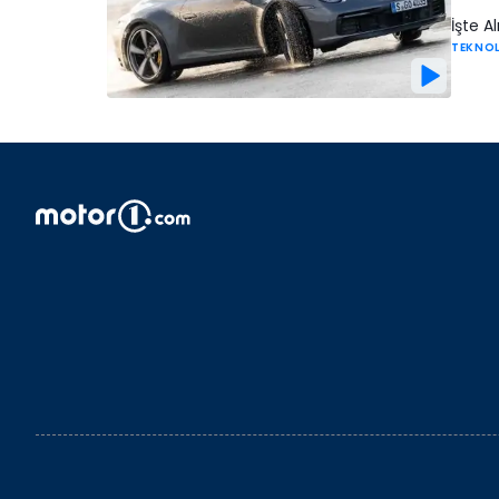
İşte A
TEKNO