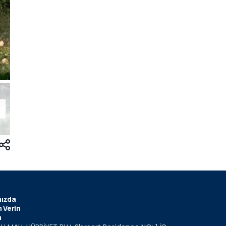
ızda
 Verin
m