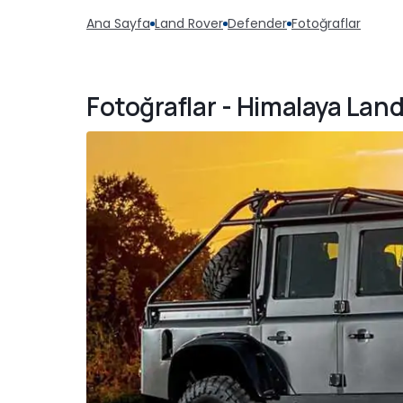
Ana Sayfa
Land Rover
Defender
Fotoğraflar
Fotoğraflar - Himalaya Lan