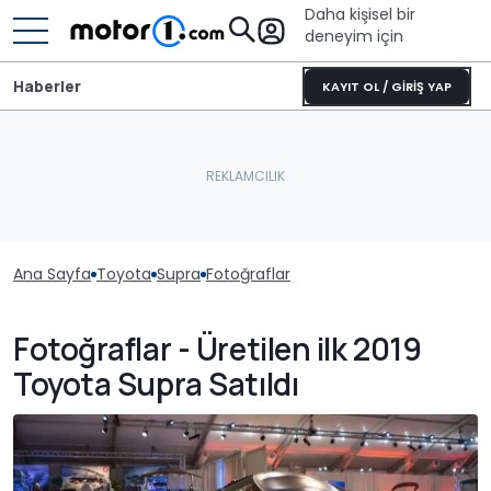
Daha kişisel bir
deneyim için
Haberler
KAYIT OL / GİRİŞ YAP
Ana Sayfa
Toyota
Supra
Fotoğraflar
Fotoğraflar - Üretilen ilk 2019
Toyota Supra Satıldı