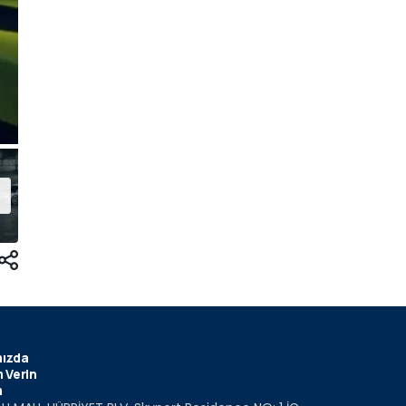
ızda
 Verin
m