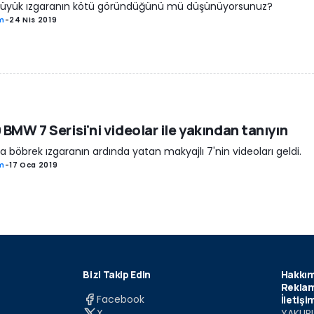
büyük ızgaranın kötü göründüğünü mü düşünüyorsunuz?
m
-
24 Nis 2019
 BMW 7 Serisi'ni videolar ile yakından tanıyın
 böbrek ızgaranın ardında yatan makyajlı 7'nin videoları geldi.
m
-
17 Oca 2019
Bizi Takip Edin
Hakkım
Reklam
Facebook
İletişi
X
YAKUPL