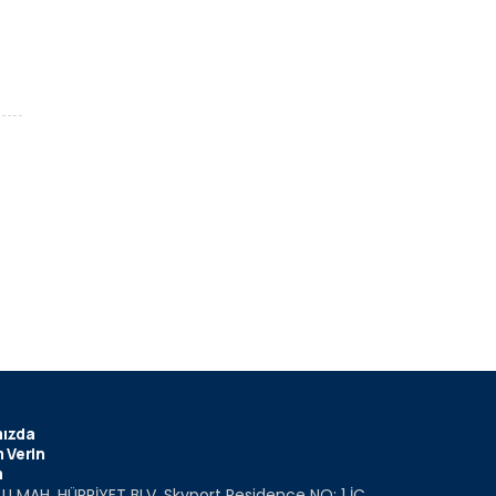
ızda
 Verin
m
U MAH. HÜRRİYET BLV. Skyport Residence NO: 1 İÇ