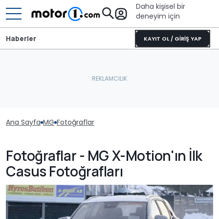
Daha kişisel bir
deneyim için
Haberler
KAYIT OL / GİRİŞ YAP
Ana Sayfa
MG
Fotoğraflar
Fotoğraflar - MG X-Motion'ın İlk
Casus Fotoğrafları