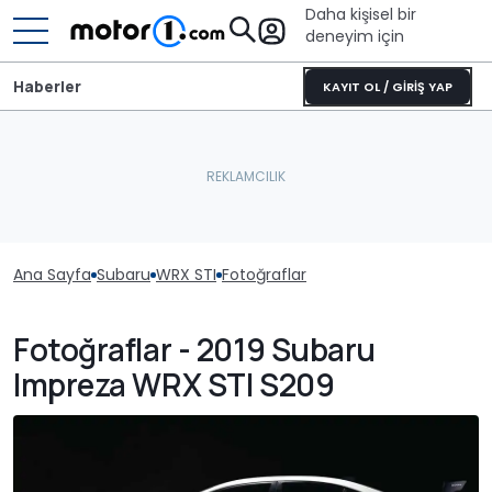
Daha kişisel bir
deneyim için
Haberler
KAYIT OL / GİRİŞ YAP
Ana Sayfa
Subaru
WRX STI
Fotoğraflar
Fotoğraflar - 2019 Subaru
Impreza WRX STI S209