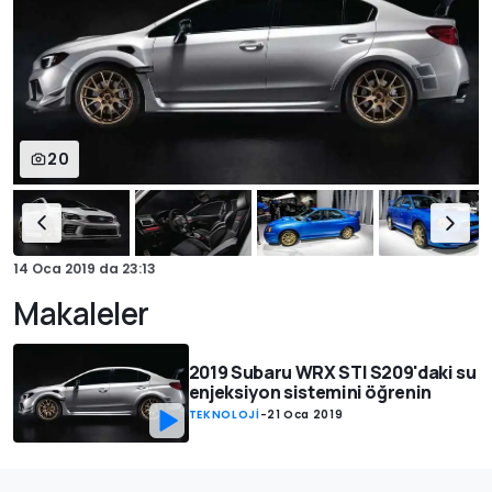
20
14 Oca 2019
da
23:13
Makaleler
2019 Subaru WRX STI S209'daki su
enjeksiyon sistemini öğrenin
TEKNOLOJİ
-
21 Oca 2019