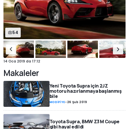
54
14 Oca 2019
da
17:12
Makaleler
Yeni Toyota Supra için 2JZ
motoru hazırlanmaya başlanmış
bile
MODİFİYE
-
26 Şub 2019
Toyota Supra, BMW Z3 M Coupe
gibi hayal edildi