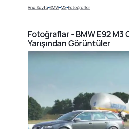
Ana Sayfa
BMW
M3
Fotoğraflar
Fotoğraflar - BMW E92 M3 G
Yarışından Görüntüler