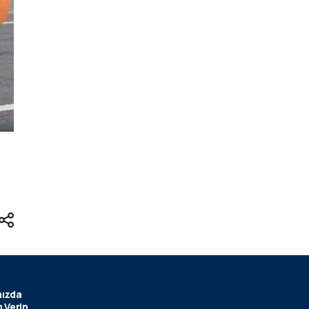
ızda
 Verin