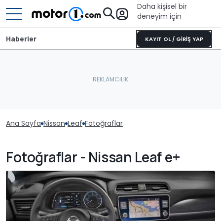
Daha kişisel bir
deneyim için
Haberler
KAYIT OL / GİRİŞ YAP
Ana Sayfa
Nissan
Leaf
Fotoğraflar
Fotoğraflar - Nissan Leaf e+