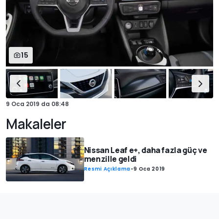
15
9 Oca 2019
da
08:48
Makaleler
Nissan Leaf e+, daha fazla güç ve
menzille geldi
Resmi Açıklama
-
9 Oca 2019