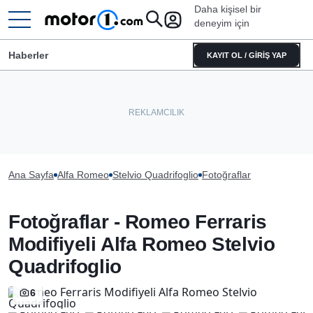
Daha kişisel bir
deneyim için
Haberler
KAYIT OL / GİRİŞ YAP
Ana Sayfa
Alfa Romeo
Stelvio Quadrifoglio
Fotoğraflar
Fotoğraflar - Romeo Ferraris
Modifiyeli Alfa Romeo Stelvio
Quadrifoglio
6