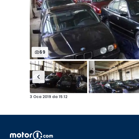
69
3 Oca 2019
da
15:12