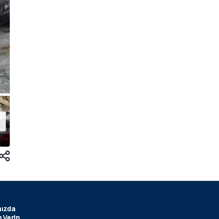
ızda
 Verin