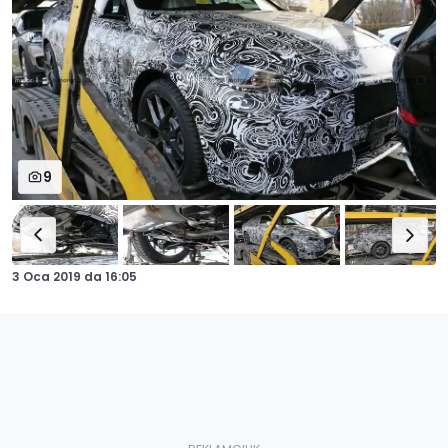
9
3 Oca 2019
da
16:05