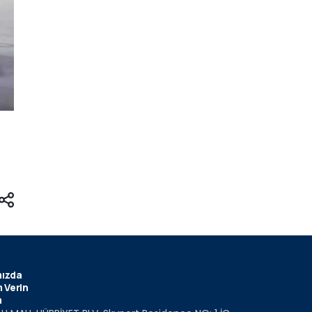
ızda
 Verin
m