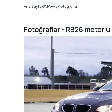
Ana Sayfa
BMW
M3
Fotoğraflar
Fotoğraflar - RB26 motorl