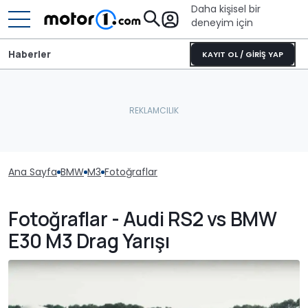
Daha kişisel bir
deneyim için
Haberler
KAYIT OL / GİRİŞ YAP
Ana Sayfa
BMW
M3
Fotoğraflar
Fotoğraflar - Audi RS2 vs BMW
E30 M3 Drag Yarışı