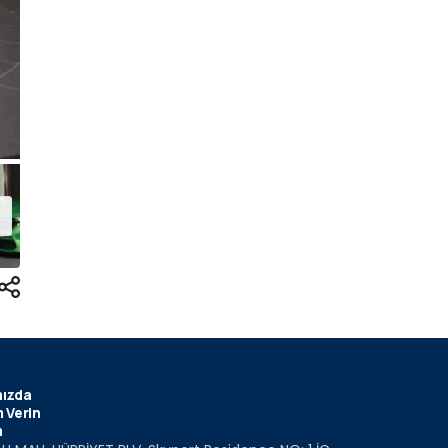
ızda
 Verin
m