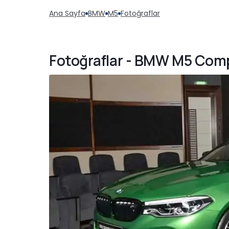
Ana Sayfa
BMW
M5
Fotoğraflar
Fotoğraflar - BMW M5 Comp