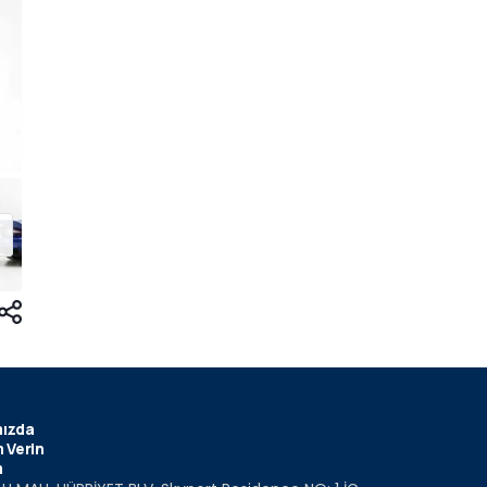
ızda
 Verin
m