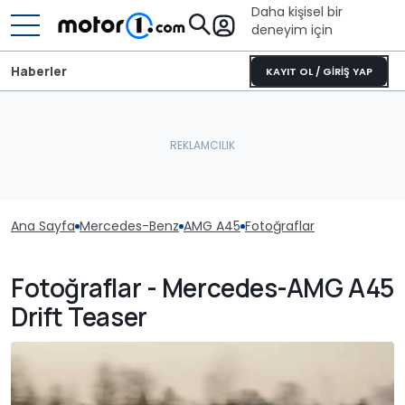
Daha kişisel bir
deneyim için
Haberler
KAYIT OL / GİRİŞ YAP
Ana Sayfa
Mercedes-Benz
AMG A45
Fotoğraflar
Fotoğraflar - Mercedes-AMG A45
Drift Teaser