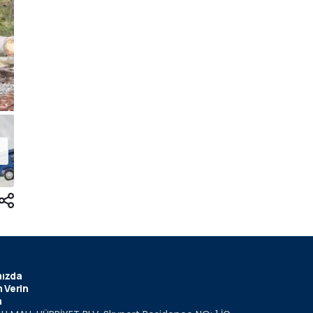
ızda
 Verin
m