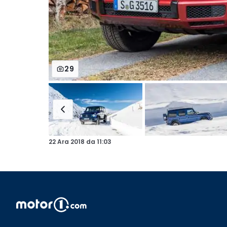
29
22 Ara 2018
da
11:03