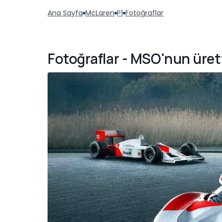
Ana Sayfa
McLaren
P1
Fotoğraflar
Fotoğraflar - MSO'nun üret