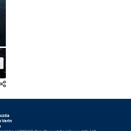
ızda
 Verin
m