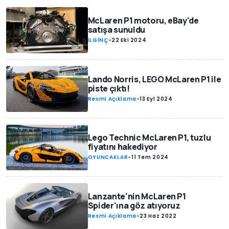
McLaren P1 motoru, eBay'de
satışa sunuldu
İLGİNÇ
-
22 Eki 2024
Lando Norris, LEGO McLaren P1 ile
piste çıktı!
Resmi Açıklama
-
13 Eyl 2024
Lego Technic McLaren P1, tuzlu
fiyatını hakediyor
OYUNCAKLAR
-
11 Tem 2024
Lanzante'nin McLaren P1
Spider'ına göz atıyoruz
Resmi Açıklama
-
23 Haz 2022