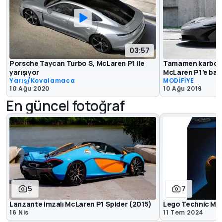
03:57
Porsche Taycan Turbo S, McLaren P1 ile
Tamamen karbon 
yarışıyor
McLaren P1’e bay
Yarış/Kovalamaca
MODİFİYE
10 Ağu 2020
10 Ağu 2019
En güncel fotoğraf
5
7
Lanzante imzalı McLaren P1 Spider (2015)
Lego Technic Mc
16 Nis
11 Tem 2024