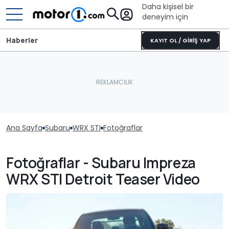
Daha kişisel bir
deneyim için
Haberler
KAYIT OL / GİRİŞ YAP
Ana Sayfa
Subaru
WRX STI
Fotoğraflar
Fotoğraflar - Subaru Impreza
WRX STI Detroit Teaser Video