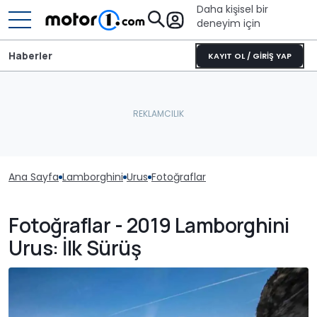
Daha kişisel bir
deneyim için
Haberler
KAYIT OL / GİRİŞ YAP
Ana Sayfa
Lamborghini
Urus
Fotoğraflar
Fotoğraflar - 2019 Lamborghini
Urus: İlk Sürüş