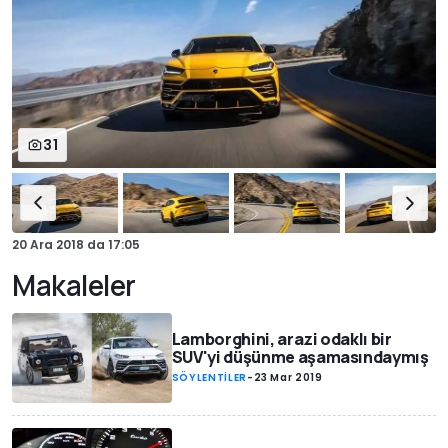
31
20 Ara 2018
da
17:05
Makaleler
Lamborghini, arazi odaklı bir
SUV'yi düşünme aşamasındaymış
SÖYLENTİLER
-
23 Mar 2019