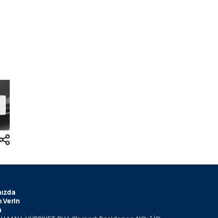
ızda
 Verin
m