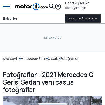
Daha kişisel bir
deneyim için
Haberler
KAYIT OL / GİRİŞ YAP
Ana Sayfa
Mercedes-Benz
C Serisi
Fotoğraflar
Fotoğraflar - 2021 Mercedes C-
Serisi Sedan yeni casus
fotoğraflar