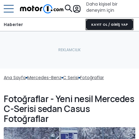
Daha kişisel bir
deneyim için
Haberler
KAYIT OL / GİRİŞ YAP
Ana Sayfa
Mercedes-Benz
C Serisi
Fotoğraflar
Fotoğraflar - Yeni nesil Mercedes
C-Serisi sedan Casus
Fotoğraflar