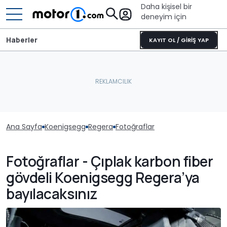
Daha kişisel bir
deneyim için
Haberler
KAYIT OL / GİRİŞ YAP
Ana Sayfa
Koenigsegg
Regera
Fotoğraflar
Fotoğraflar - Çıplak karbon fiber
gövdeli Koenigsegg Regera’ya
bayılacaksınız