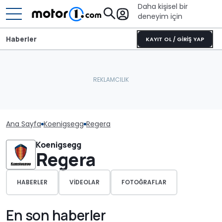
Daha kişisel bir
deneyim için
Haberler
KAYIT OL / GİRİŞ YAP
Ana Sayfa
Koenigsegg
Regera
Koenigsegg
Regera
HABERLER
VIDEOLAR
FOTOĞRAFLAR
En son haberler