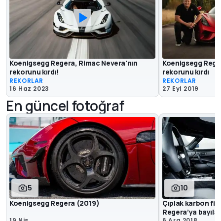
Koenigsegg Regera, Rimac Nevera'nın
Koenigsegg Rege
rekorunu kırdı!
rekorunu kırdı
REKORLAR
REKORLAR
16 Haz 2023
27 Eyl 2019
En güncel fotoğraf
5
10
Koenigsegg Regera (2019)
Çıplak karbon fib
Regera’ya bayıla
19 Nis
6 Ara 2018