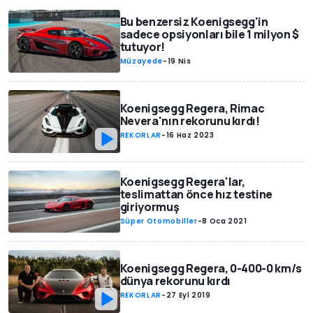
Bu benzersiz Koenigsegg'in
sadece opsiyonları bile 1 milyon $
tutuyor!
Müzayede
-
19 Nis
Koenigsegg Regera, Rimac
Nevera'nın rekorunu kırdı!
REKORLAR
-
16 Haz 2023
Koenigsegg Regera'lar,
teslimattan önce hız testine
giriyormuş
Süper Otomobiller
-
8 Oca 2021
Koenigsegg Regera, 0-400-0 km/s
dünya rekorunu kırdı
REKORLAR
-
27 Eyl 2019