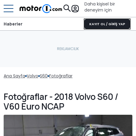
Daha kişisel bir
deneyim için
Haberler
KAYIT OL / GİRİŞ YAP
Ana Sayfa
Volvo
S60
Fotoğraflar
Fotoğraflar - 2018 Volvo S60 /
V60 Euro NCAP