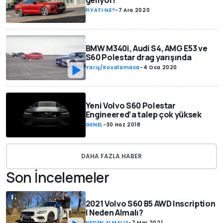
geliyor!
FİYATI NE?
-
7 Ara 2020
BMW M340i, Audi S4, AMG E53 ve
S60 Polestar drag yarışında
Yarış/Kovalamaca
-
4 Oca 2020
Yeni Volvo S60 Polestar
Engineered’a talep çok yüksek
GENEL
-
30 Haz 2018
DAHA FAZLA HABER
Son İncelemeler
2021 Volvo S60 B5 AWD Inscription
| Neden Almalı?
NEDEN ALMALI?
-
7 Mar 2021