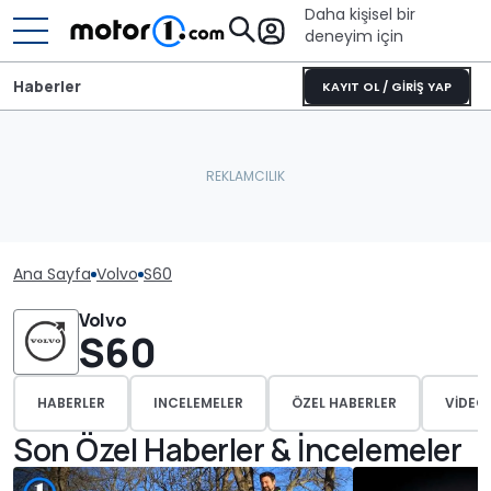
Daha kişisel bir
deneyim için
Haberler
KAYIT OL / GİRİŞ YAP
Ana Sayfa
Volvo
S60
Volvo
S60
HABERLER
INCELEMELER
ÖZEL HABERLER
VIDEO
Son Özel Haberler & İncelemeler