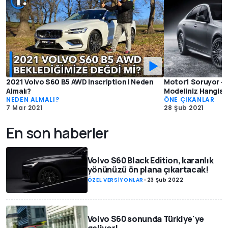
2021 Volvo S60 B5 AWD Inscription | Neden
Motor1 Soruyor #
Almalı?
Modeliniz Hangisi
NEDEN ALMALI?
ÖNE ÇIKANLAR
7 Mar 2021
28 Şub 2021
En son haberler
Volvo S60 Black Edition, karanlık
yönünüzü ön plana çıkartacak!
ÖZEL VERSİYONLAR
-
23 Şub 2022
Volvo S60 sonunda Türkiye'ye