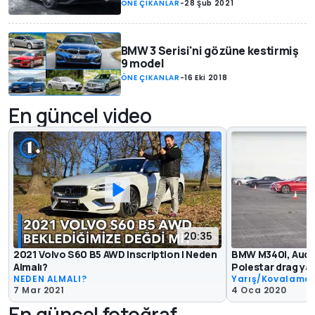
ÖNE ÇIKANLAR
-
28 Şub 2021
BMW 3 Serisi'ni gözüne kestirmiş
9 model
ÖNE ÇIKANLAR
-
16 Eki 2018
En güncel video
20:35
2021 Volvo S60 B5 AWD Inscription | Neden
BMW M340i, Audi 
Almalı?
Polestar drag yar
NEDEN ALMALI?
Yarış/Kovalama
7 Mar 2021
4 Oca 2020
En güncel fotoğraf