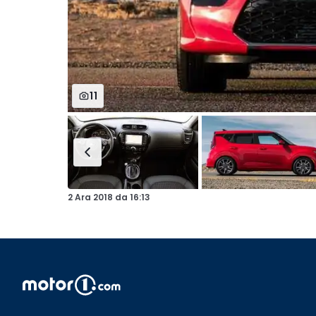
11
2 Ara 2018
da
16:13