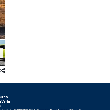
ızda
 Verin
m