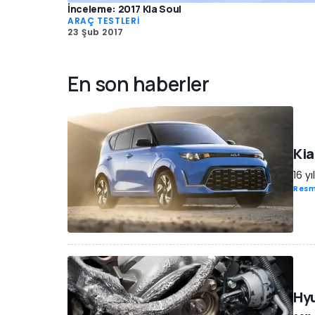
İnceleme: 2017 Kia Soul
ARAÇ TESTLERİ
23 Şub 2017
En son haberler
Kia
16 yı
Resm
Hyu