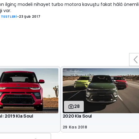
nın ilginç modeli nihayet turbo motora kavuştu fakat hâlâ önemli 
i var.
 TESTLERİ
-
23 Şub 2017
28
ni: 2019 Kia Soul
2020 Kia Soul
29 Kas 2018