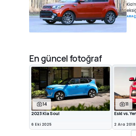
Kia’
eksiğ
ARAÇ
En güncel fotoğraf
14
11
2023 Kia Soul
Eski vs. Ye
6 Eki 2025
2 Ara 2018