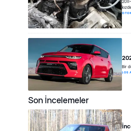
2011
kızdı
OTO
202
Bir 
LOS 
Son İncelemeler
İnc