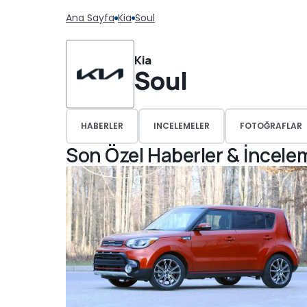
Ana Sayfa
Kia
Soul
Kia
Soul
HABERLER
INCELEMELER
FOTOĞRAFLAR
Son Özel Haberler & İncele