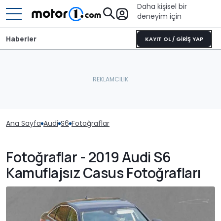
Daha kişisel bir
deneyim için
Haberler
KAYIT OL / GİRİŞ YAP
Ana Sayfa
Audi
S6
Fotoğraflar
Fotoğraflar - 2019 Audi S6
Kamuflajsız Casus Fotoğrafları