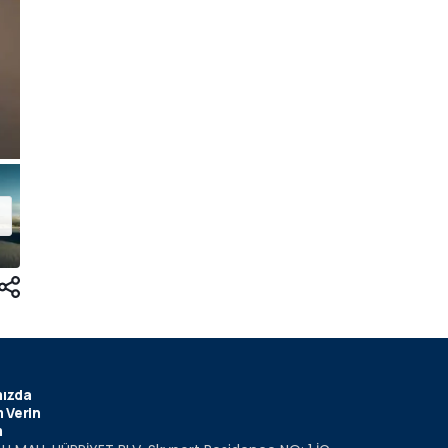
ızda
 Verin
m