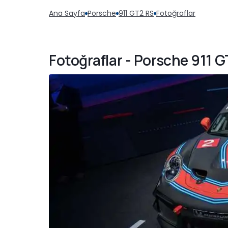
Ana Sayfa
Porsche
911 GT2 RS
Fotoğraflar
Fotoğraflar - Porsche 911 