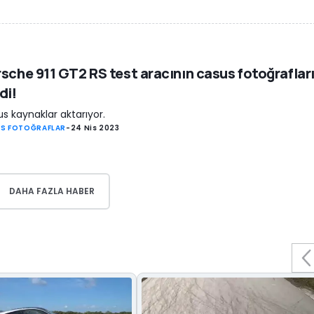
sche 911 GT2 RS test aracının casus fotoğraflar
di!
s kaynaklar aktarıyor.
S FOTOĞRAFLAR
-
24 Nis 2023
DAHA FAZLA HABER