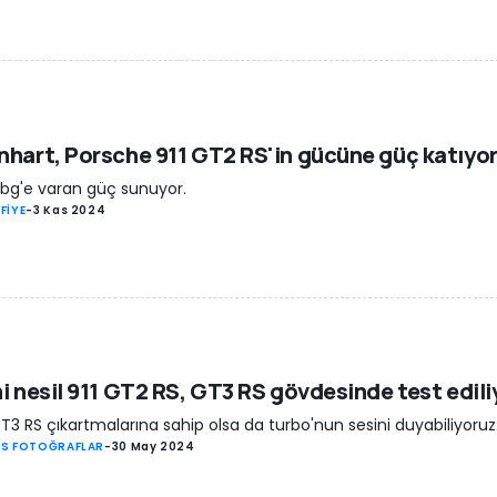
hart, Porsche 911 GT2 RS'in gücüne güç katıyor
bg'e varan güç sunuyor.
FİYE
-
3 Kas 2024
i nesil 911 GT2 RS, GT3 RS gövdesinde test edili
GT3 RS çıkartmalarına sahip olsa da turbo'nun sesini duyabiliyoruz
S FOTOĞRAFLAR
-
30 May 2024