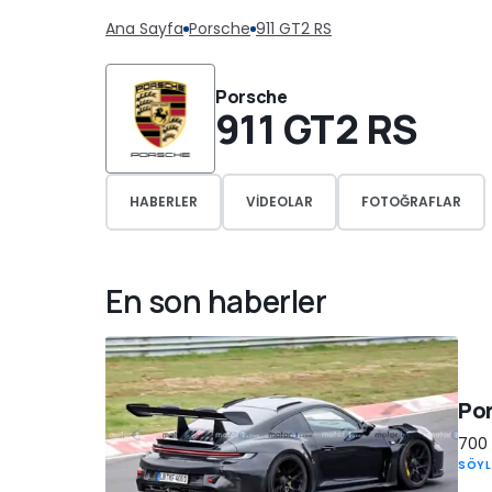
Ana Sayfa
Porsche
911 GT2 RS
Porsche
911 GT2 RS
HABERLER
VIDEOLAR
FOTOĞRAFLAR
En son haberler
Por
700 
SÖYL