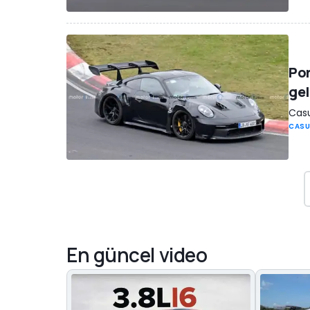
Por
gel
Casu
CASU
En güncel video