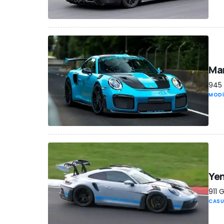
Man
945 
MODİ
Yen
911 
CASU