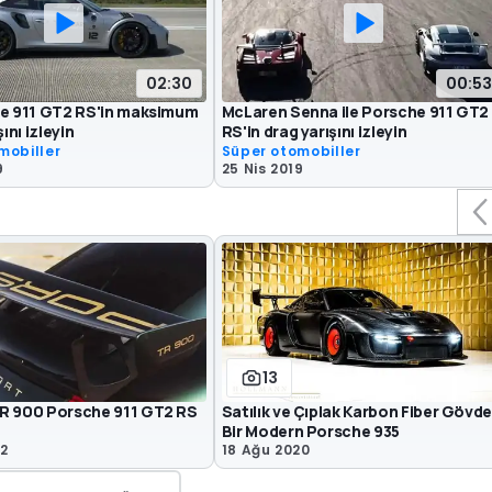
02:30
00:53
he 911 GT2 RS'in maksimum
McLaren Senna ile Porsche 911 GT2
şını izleyin
RS'in drag yarışını izleyin
mobiller
Süper otomobiller
9
25 Nis 2019
13
R 900 Porsche 911 GT2 RS
Satılık ve Çıplak Karbon Fiber Gövde
Bir Modern Porsche 935
22
18 Ağu 2020