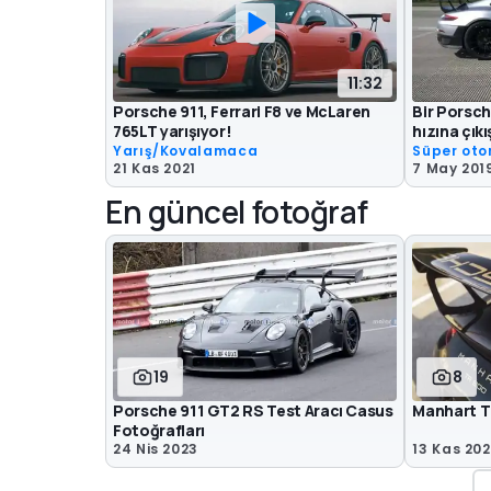
11:32
Porsche 911, Ferrari F8 ve McLaren
Bir Porsc
765LT yarışıyor!
hızına çıkı
Yarış/Kovalamaca
Süper oto
21 Kas 2021
7 May 201
En güncel fotoğraf
19
8
Porsche 911 GT2 RS Test Aracı Casus
Manhart T
Fotoğrafları
24 Nis 2023
13 Kas 20