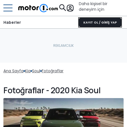
Daha kişisel bir
deneyim için
Haberler
KAYIT OL / GİRİŞ YAP
Ana Sayfa
Kia
Soul
Fotoğraflar
Fotoğraflar - 2020 Kia Soul