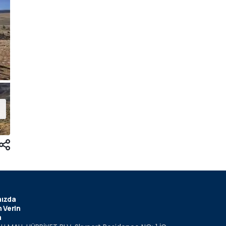
ızda
 Verin
m