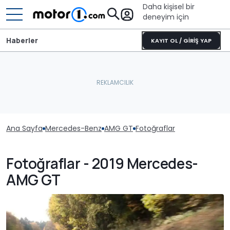
Daha kişisel bir
deneyim için
Haberler
KAYIT OL / GİRİŞ YAP
Ana Sayfa
Mercedes-Benz
AMG GT
Fotoğraflar
Fotoğraflar - 2019 Mercedes-
AMG GT