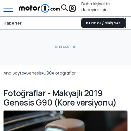
Daha kişisel bir
deneyim için
Haberler
KAYIT OL / GİRİŞ YAP
Ana Sayfa
Genesis
G90
Fotoğraflar
Fotoğraflar - Makyajlı 2019
Genesis G90 (Kore versiyonu)