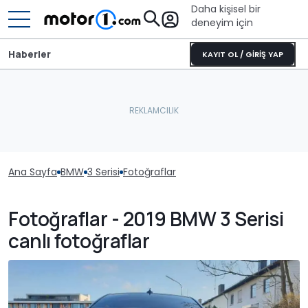
Daha kişisel bir
deneyim için
Haberler
KAYIT OL / GİRİŞ YAP
Ana Sayfa
BMW
3 Serisi
Fotoğraflar
Fotoğraflar - 2019 BMW 3 Serisi
canlı fotoğraflar