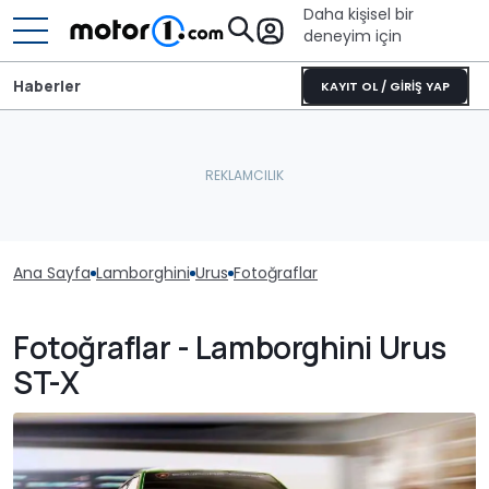
Daha kişisel bir
deneyim için
Haberler
KAYIT OL / GİRİŞ YAP
Ana Sayfa
Lamborghini
Urus
Fotoğraflar
Fotoğraflar - Lamborghini Urus
ST-X