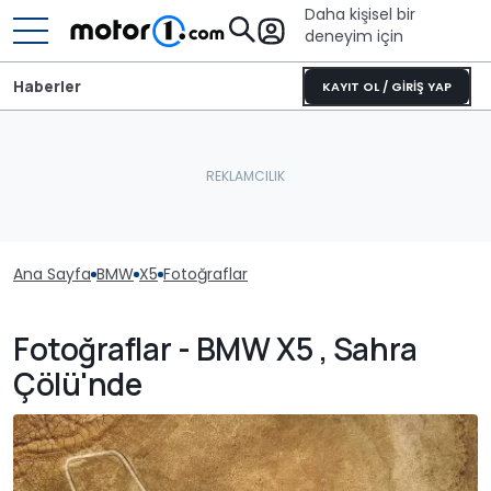
Daha kişisel bir
deneyim için
Haberler
KAYIT OL / GİRİŞ YAP
Ana Sayfa
BMW
X5
Fotoğraflar
Fotoğraflar - BMW X5 , Sahra
Çölü'nde