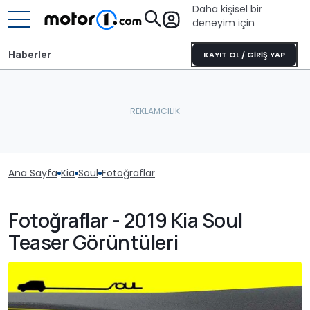
Daha kişisel bir
deneyim için
Haberler
KAYIT OL / GİRİŞ YAP
Ana Sayfa
Kia
Soul
Fotoğraflar
Fotoğraflar - 2019 Kia Soul
Teaser Görüntüleri