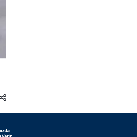
ızda
 Verin