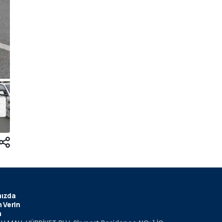
ızda
 Verin
m