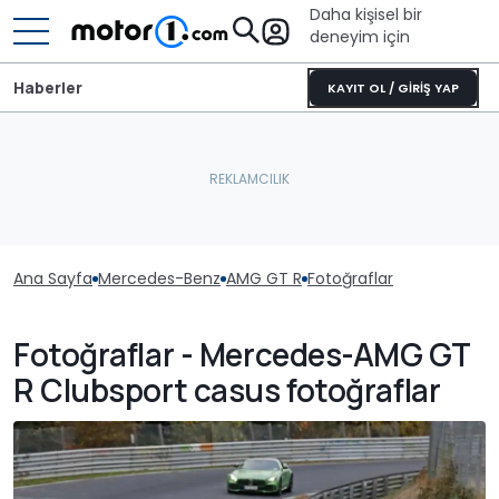
Daha kişisel bir
deneyim için
Haberler
KAYIT OL / GİRİŞ YAP
Ana Sayfa
Mercedes-Benz
AMG GT R
Fotoğraflar
Fotoğraflar - Mercedes-AMG GT
R Clubsport casus fotoğraflar