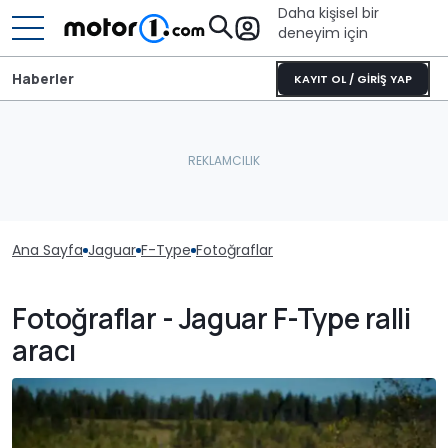
Daha kişisel bir
deneyim için
Haberler
KAYIT OL / GİRİŞ YAP
Ana Sayfa
Jaguar
F-Type
Fotoğraflar
Fotoğraflar - Jaguar F-Type ralli
aracı