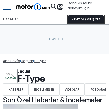
Daha kişisel bir
deneyim için
Haberler
KAYIT OL / GİRİŞ YAP
Ana Sayfa
Jaguar
F-Type
Jaguar
F-Type
HABERLER
INCELEMELER
VIDEOLAR
FOTOĞRAFL
Son Özel Haberler & İncelemeler