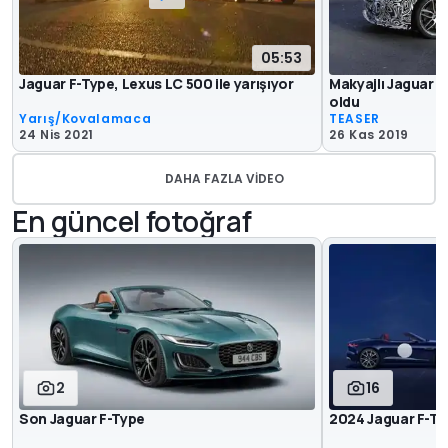
05:53
Jaguar F-Type, Lexus LC 500 ile yarışıyor
Makyajlı Jaguar F-
oldu
Yarış/Kovalamaca
TEASER
24 Nis 2021
26 Kas 2019
DAHA FAZLA VIDEO
En güncel fotoğraf
2
16
Son Jaguar F-Type
2024 Jaguar F-Ty