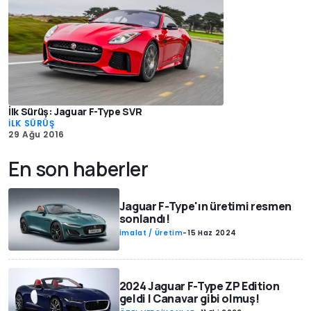
İlk Sürüş: Jaguar F-Type SVR
İLK SÜRÜŞ
29 Ağu 2016
En son haberler
Jaguar F-Type'ın üretimi resmen
sonlandı!
İmalat / Üretim
-
15 Haz 2024
2024 Jaguar F-Type ZP Edition
geldi | Canavar gibi olmuş!