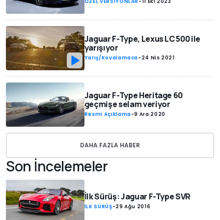
ÖZEL VERSİYONLAR
-
11 Eki 2023
Jaguar F-Type, Lexus LC 500 ile
yarışıyor
Yarış/Kovalamaca
-
24 Nis 2021
Jaguar F-Type Heritage 60
geçmişe selam veriyor
Resmi Açıklama
-
9 Ara 2020
DAHA FAZLA HABER
Son İncelemeler
İlk Sürüş: Jaguar F-Type SVR
İLK SÜRÜŞ
-
29 Ağu 2016